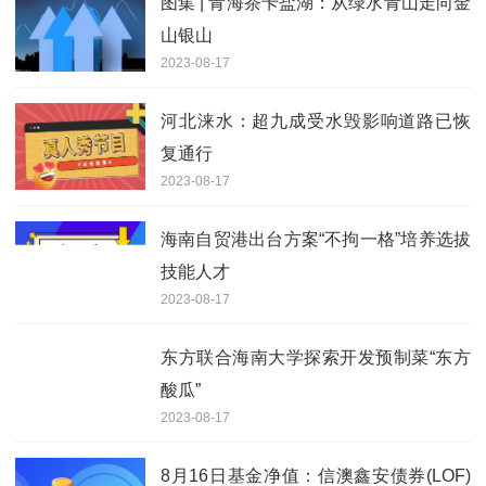
图集 | 青海茶卡盐湖：从绿水青山走向金
山银山
2023-08-17
河北涞水：超九成受水毁影响道路已恢
复通行
2023-08-17
海南自贸港出台方案“不拘一格”培养选拔
技能人才
2023-08-17
东方联合海南大学探索开发预制菜“东方
酸瓜”
2023-08-17
8月16日基金净值：信澳鑫安债券(LOF)