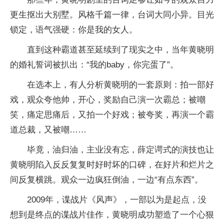
更生抠出大别墅。风格千篇一律，台词大同小异。目光
锁定，语气强硬：你是我的女人。
直到这种霸道甚至延续到了现实之中，当年黄晓明
的婚礼誓词被扒出：“我的baby，你完蛋了”。
在选本上，有人分析黄晓明的一套原则：拍一部好
戏，观众夸他帅，开心，奖励自己演一次霸总；被嘲
笑，痛定思痛后，又拍一个好戏；被夸奖，再演一个霸
道总裁，又被嘲……
毕竟，油归油，主业没有忘，薛定谔式的演技也让
黄晓明陷入反反复复时好时坏的口碑，在好片和烂片之
间反复横跳。观众一边疯狂倒油，一边“有点东西”。
2009年，谍战片《风声》，一部以为是起点，没
想到是终点的谍战片佳作，黄晓明成功塑造了一个心狠