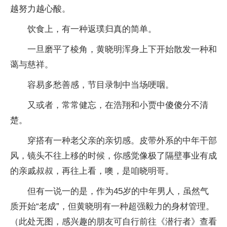
越努力越心酸。
饮食上，有一种返璞归真的简单。
一旦磨平了棱角，黄晓明浑身上下开始散发一种和
蔼与慈祥。
容易多愁善感，节目录制中当场哽咽。
又或者，常常健忘，在浩翔和小贾中傻傻分不清
楚。
穿搭有一种老父亲的亲切感。皮带外系的中年干部
风，镜头不往上移的时候，你感觉像极了隔壁事业有成
的亲戚叔叔，再往上看，噢，是咱晓明哥。
但有一说一的是，作为45岁的中年男人，虽然气
质开始“老成”，但黄晓明有一种超强毅力的身材管理。
（此处无图，感兴趣的朋友可自行前往《潜行者》查看