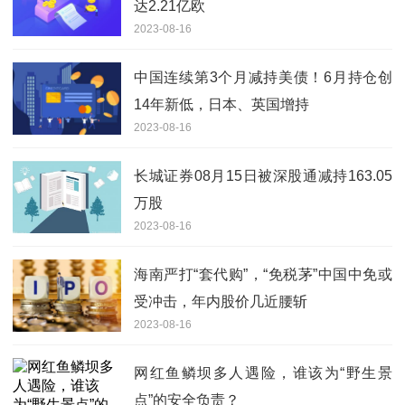
达2.21亿欧
2023-08-16
中国连续第3个月减持美债！6月持仓创
14年新低，日本、英国增持
2023-08-16
长城证券08月15日被深股通减持163.05
万股
2023-08-16
海南严打“套代购”，“免税茅”中国中免或
受冲击，年内股价几近腰斩
2023-08-16
网红鱼鳞坝多人遇险，谁该为“野生景
点”的安全负责？