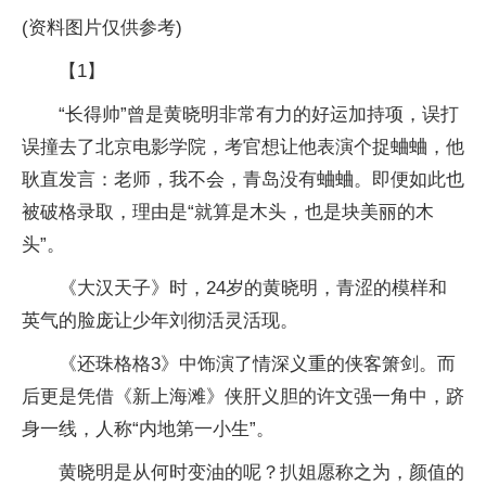
(资料图片仅供参考)
【1】
“长得帅”曾是黄晓明非常有力的好运加持项，误打
误撞去了北京电影学院，考官想让他表演个捉蛐蛐，他
耿直发言：老师，我不会，青岛没有蛐蛐。即便如此也
被破格录取，理由是“就算是木头，也是块美丽的木
头”。
《大汉天子》时，24岁的黄晓明，青涩的模样和
英气的脸庞让少年刘彻活灵活现。
《还珠格格3》中饰演了情深义重的侠客箫剑。而
后更是凭借《新上海滩》侠肝义胆的许文强一角中，跻
身一线，人称“内地第一小生”。
黄晓明是从何时变油的呢？扒姐愿称之为，颜值的