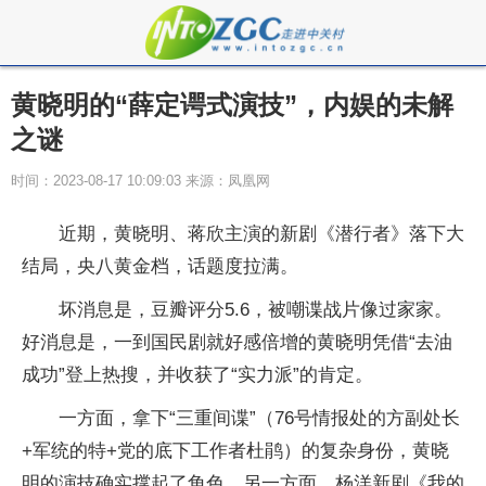
黄晓明的“薛定谔式演技”，内娱的未解
之谜
时间：2023-08-17 10:09:03 来源：凤凰网
近期，黄晓明、蒋欣主演的新剧《潜行者》落下大
结局，央八黄金档，话题度拉满。
坏消息是，豆瓣评分5.6，被嘲谍战片像过家家。
好消息是，一到国民剧就好感倍增的黄晓明凭借“去油
成功”登上热搜，并收获了“实力派”的肯定。
一方面，拿下“三重间谍”（76号情报处的方副处长
+军统的特+党的底下工作者杜鹃）的复杂身份，黄晓
明的演技确实撑起了角色。另一方面，杨洋新剧《我的