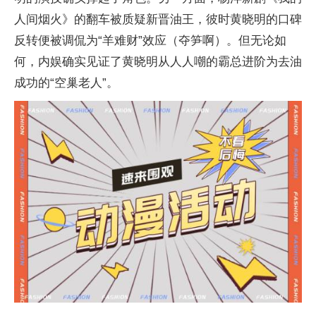
人间烟火》的翻车被质疑新晋油王，彼时黄晓明的口碑
反转便被调侃为“羊难财”效应（夺笋啊）。但无论如
何，内娱确实见证了黄晓明从人人嘲的霸总进阶为去油
成功的“空巢老人”。