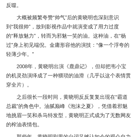
反噬。
大概被频繁夸赞“帅气”后的黄晓明也深刻意识
到“我很帅”，放到影视作品中就演变成了用力过度
的“释放魅力”，转而为邪魅一笑的油。这种油，在“杨
过”身上初见端倪。金庸形容他的演技：“像一个浮夸的
轻薄少年。”
2008年，黄晓明出演《鹿鼎记》，但却把韦小宝
的机灵劲演绎成了一种猥琐的油滑（几乎以这个表情贯
穿全片）。
之后很长一段时间，黄晓明反反复复出现在“霸道
总裁”的角色中。油腻巅峰《泡沫之夏》，凭借着邪魅
地挑眉一笑和杀马特发型，黄晓明正式成为了无数网友
的榨油表情包。
那些年，黄晓明剧里的台词足够让如今的观众自力