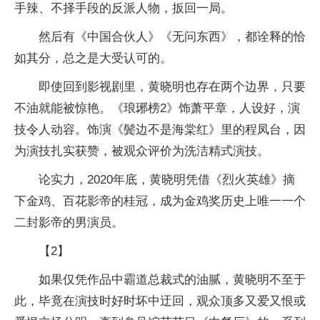
手辣、不择手段的反派人物，扳回一局。
然后有《中国合伙人》《无问东西》，都诠释的恰
如其分，总之是大受认可的。
即使回到影视剧里，黄晓明也存在两个边界，只要
不油就能被惊艳。《琅琊榜2》饰萧平章，人设好，演
技令人动容。饰演《鬓边不是海棠红》里的程凤台，因
为演技扎实获赞，被观众评价为洗洁精式演技。
论实力，2020年底，黄晓明凭借《烈火英雄》摘
下金鸡、百花影帝的桂冠，成为金鸡奖历史上唯一一个
二封影帝的男演员。
【2】
如果仅凭作品中霸道总裁式的油腻，黄晓明不至于
此，毕竟在演技时好时坏中迂回，观众顶多又爱又恨或