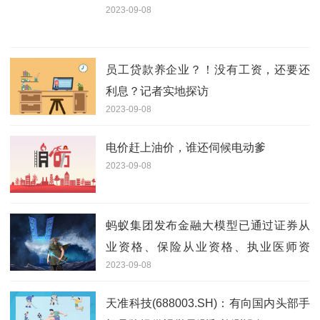
2023-09-08
员工贷款养企业？！没有工资，还要还
利息？记者实地探访
2023-09-08
电价赶上油价，谁还伺候电动爹
2023-09-08
蚂蚁集团发布金融大模型已通过证券从
业资格、保险从业资格、执业医师资
2023-09-08
格、执业药师资格等专业试题测试
天准科技(688003.SH)：有向国内头部手