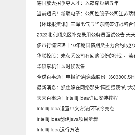
德国放大招争夺人才：入籍缩短到五年
当前短讯！新联电子：公司控股子公司江苏瑞
【环球报资讯】三晖电气与华东院签订战略合
2023北京顺义区补充录用公务员面试公告 天
债市行情速递丨10年期国债期货主力合约收涨0.
华联控股：未获悉公司有回购股份的计划。若
华硕掌机什么时候发售
全球百事通！电报解读|道森股份（603800
最新消息：抓住躲在网络那头“隔空猥亵”的“大
天天百事通！intellij idea详细安装教程
intellij idea设置中文方法|环球今亮点
intellij idea创建java项目步骤
intellij idea运行方法