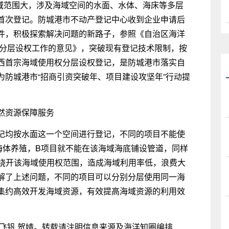
海域范围大，涉及海域空间的水面、水体、海床等多层
首次登记。防城港市不动产登记中心收到企业申请后
件，积极探索解决问题的新路子，参照《自治区海洋
体分层设权工作的意见》，突破现有登记技术限制，按
西首宗海域使用权分层设权登记，是防城港市落实自
防城港市“招商引资突破年、项目建设攻坚年”行动提
然资源保障服务
记均按水面这一个空间进行登记，不同的项目不能使
海体养殖，B项目就不能在该海域海底铺设管道，同样
须绕开该海域使用权范围，造成海域利用率低，浪费大
解了上述问题，不同的项目可以分别分层使用同一海
集约高效开发海域资源，有效提高海域资源的利用效
飞钒 贺婧。转载请注明信息来源及海洋知圈编排