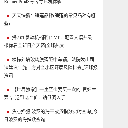
Runner Pro4S骨传导耳机体验
天天快播：睡莲品种(睡莲的常见品种有哪
些)
搭2.0T发动机+钢链CVT，配置大幅升级！
带你看全新日产天籁|全球热文
楼栋外墙玻璃脱落砸中车辆，法院发出司
法建议：施工方对全小区开展风险排查_环球报
资讯
【世界独家】一生至少要买一次的“贵妇兰
蔻”，遇到这个价，请低调入手
焦点播报:波罗的海干散货指数实时查询_今
日波罗的海指数查询