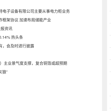
特电子设备有限公司主要从事电力柜业务
作框架协议 加速布局储能产业
天报资讯
14% 热头条
有，会及时进行披露
.SH）主业景气度支撑，复合铜箔或超预期
灰狼”