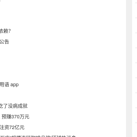
依赖？
员公告
语 app
吃了没病成就
 预赚370万元
注资72亿元