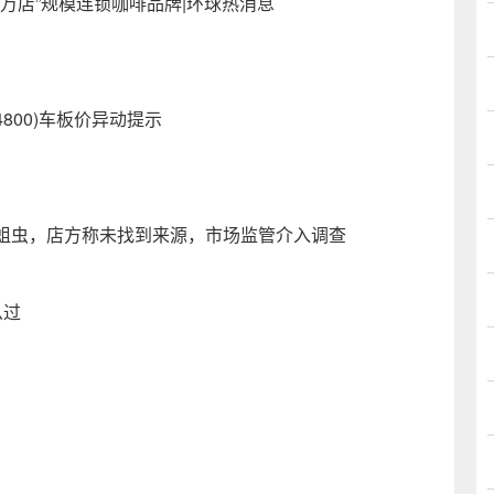
“万店”规模连锁咖啡品牌|环球热消息
800)车板价异动提示
蛆虫，店方称未找到来源，市场监管介入调查
么过