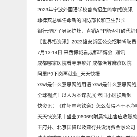
2023年宁波外国语学校普高招生简章|播资讯
菲律宾总统任命新的国防部长和卫生部长
银行理财子另起炉灶，直销APP能否打破代销
【世界播资讯】2023雄安新区公交招聘驾驶
7月12-14日 来西博城看成都环博会_通讯
成都哪家医院看荨麻疹好 成都治荨麻疹医院
阿里P9下岗再就业_天天快报
xswl是什么意思网络用语 xswl是什么意思网络用
全球视点！以人为本谋发展 老旧小区换新颜
快资讯：《崩坏星穹铁道》怎么获得不干不净
天天快资讯丨盛业(06069)附属拟出售应收账款
王府井、北京国资以及建行共设消费金融公司 